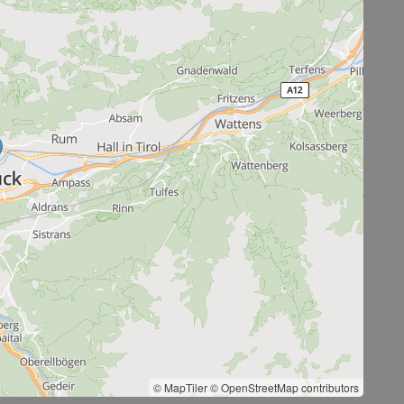
© MapTiler
© OpenStreetMap contributors